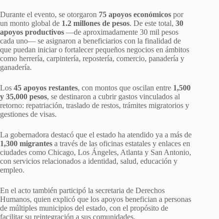
Durante el evento, se otorgaron
75 apoyos económicos
por
un monto global de
1.2 millones de pesos
. De este total,
30
apoyos productivos
—de aproximadamente 30 mil pesos
cada uno— se asignaron a beneficiarios con la finalidad de
que puedan iniciar o fortalecer pequeños negocios en ámbitos
como herrería, carpintería, repostería, comercio, panadería y
ganadería.
Los
45 apoyos restantes
, con montos que oscilan entre
1,500
y 35,000 pesos
, se destinaron a cubrir gastos vinculados al
retorno: repatriación, traslado de restos, trámites migratorios y
gestiones de visas.
La gobernadora destacó que el estado ha atendido ya a más de
1,300 migrantes
a través de las oficinas estatales y enlaces en
ciudades como Chicago, Los Ángeles, Atlanta y San Antonio,
con servicios relacionados a identidad, salud, educación y
empleo.
En el acto también participó la secretaria de Derechos
Humanos, quien explicó que los apoyos benefician a personas
de múltiples municipios del estado, con el propósito de
facilitar su reintegración a sus comunidades.