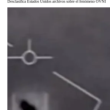
Desclasifica Estados Unidos archivos sobre el fenómeno OVNI