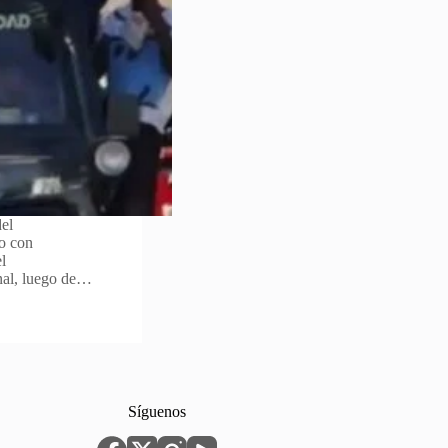
del
to con
l
onal, luego de…
Síguenos