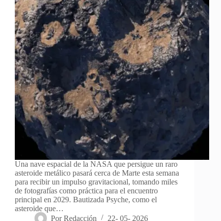
Una nave espacial de la NASA que persigue un raro
asteroide metálico pasará cerca de Marte esta semana
para recibir un impulso gravitacional, tomando miles
de fotografías como práctica para el encuentro
principal en 2029. Bautizada Psyche, como el
asteroide que…
Por
Redacción
22- 05- 2026