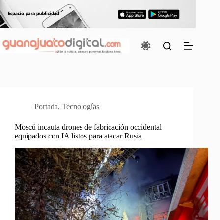
Saltar
al
contenido
Portada
,
Tecnologías
Moscú incauta drones de fabricación occidental
equipados con IA listos para atacar Rusia