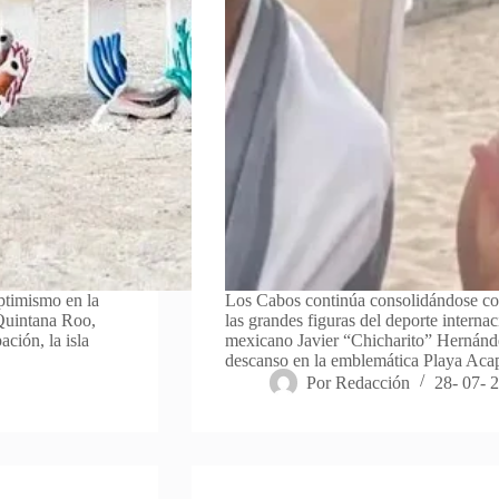
ptimismo en la
Los Cabos continúa consolidándose como
 Quintana Roo,
las grandes figuras del deporte internac
ción, la isla
mexicano Javier “Chicharito” Hernánde
descanso en la emblemática Playa Aca
Por
Redacción
28- 07- 