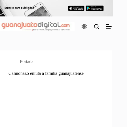
Saltar
al
contenido
Portada
Camionazo enluta a familia guanajuatense